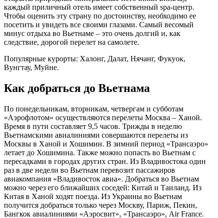
каждый приличный отель имеет собственный spa-центр.
Чтобы оценить эту страну по достоинству, необходимо ее
посетить и увидеть все своими глазами. Самый весомый
минус отдыха во Вьетнаме – это очень долгий и, как
следствие, дорогой перелет на самолете.
Популярные курорты: Халонг, Далат, Нячанг, Фукуок,
Вунгтау, Муйне.
Как добраться до Вьетнама
По понедельникам, вторникам, четвергам и субботам
«Аэрофлотом» осуществляются перелеты Москва – Ханой.
Время в пути составляет 9,5 часов. Трижды в неделю
Вьетнамскими авиалиниями совершаются перелеты из
Москвы в Ханой и Хошимин. В зимний период «Трансаэро»
летает до Хошимина. Также можно попасть во Вьетнам с
пересадками в городах других стран. Из Владивостока один
раз в две недели во Вьетнам перевозит пассажиров
авиакомпания «Владивосток авиа». Добраться во Вьетнам
можно через его ближайших соседей: Китай и Таиланд. Из
Китая в Ханой ходят поезда. Из Украины во Вьетнам
получится добраться только через Москву, Париж, Пекин,
Бангкок авиалиниями «Аэросвит», «Трансаэро», Air France.