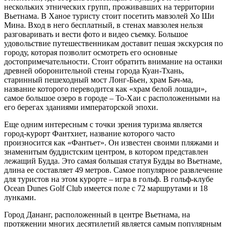
нескольких этнических групп, проживавших на территории
Вьетнама. В Ханое туристу стоит посетить мавзолей Хо Ши
Мина. Вход в него бесплатный, в стенах мавзолея нельзя
разговаривать и вести фото и видео съемку. Большое
удовольствие путешественникам доставит пешая экскурсия по
городу, которая позволит осмотреть его основные
достопримечательности. Стоит обратить внимание на останки
древней оборонительной стены города Куан-Тхань,
старинный пешеходный мост Лонг-Бьен, храм Бач-ма,
название которого переводится как «храм белой лошади»,
самое большое озеро в городе – То-Хаи с расположенными на
его берегах зданиями императорской эпохи.
Еще одним интересным с точки зрения туризма является
город-курорт Фантхиет, название которого часто
произносится как «Фантьет». Он известен своими пляжами и
знаменитым буддистским центром, в котором представлен
лежащий Будда. Это самая большая статуя Будды во Вьетнаме,
длина ее составляет 49 метров. Самое популярное развлечение
для туристов на этом курорте – игра в гольф. В гольф-клубе
Ocean Dunes Golf Club имеется поле с 72 маршрутами и 18
лунками.
Город Дананг, расположенный в центре Вьетнама, на
протяжении многих десятилетий является самым популярным