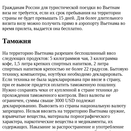
Гражданам России для туристической поездки во Вьетнам
виза не требуется, если их срок пребывания на территории
страны не будет превышать 15 дней. Для более длительного
визита визу можно получить прямо в аэропорту Вьетнама во
время прилета, выдается она бесплатно.
Таможня
На территорию Вьетнама разрешен беспошлинный ввоз
следующих продуктов: 5 килограммов чая, 3 килограмма
кофе, 1,5 литра крепких спиртных напитков, 2 литра
спиртных напитков крепостью не более 22 градусов. Бытовую
технику, компьютеры, ноутбуки необходимо декларировать.
Если техника не была задекларирована при ввозе в страну,
при ее вывозе придется оплатить таможенную пошлину.
Нужно сохранять чеки от купленной в стране техники до
прохождения таможенного контроля. Ввоз валюты не
ограничен, суммы свыше 3000 USD подлежат
декларированию. Вывозить из страны национальную валюту
запрещено. Нельзя ввозить на территорию Вьетнама оружие,
взрывчатые вещества, материалы порнографического
характера, наркотические вещества и медикаменты, их
содержащих. Наказание за распространение и употребление