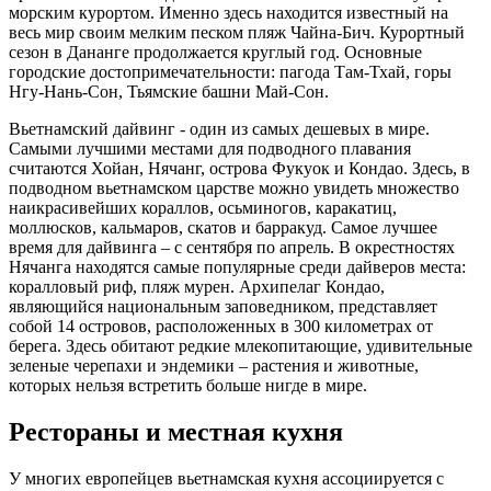
морским курортом. Именно здесь находится известный на
весь мир своим мелким песком пляж Чайна-Бич. Курортный
сезон в Дананге продолжается круглый год. Основные
городские достопримечательности: пагода Там-Тхай, горы
Нгу-Нань-Сон, Тьямские башни Май-Сон.
Вьетнамский дайвинг - один из самых дешевых в мире.
Самыми лучшими местами для подводного плавания
считаются Хойан, Нячанг, острова Фукуок и Кондао. Здесь, в
подводном вьетнамском царстве можно увидеть множество
наикрасивейших кораллов, осьминогов, каракатиц,
моллюсков, кальмаров, скатов и барракуд. Самое лучшее
время для дайвинга – с сентября по апрель. В окрестностях
Нячанга находятся самые популярные среди дайверов места:
коралловый риф, пляж мурен. Архипелаг Кондао,
являющийся национальным заповедником, представляет
собой 14 островов, расположенных в 300 километрах от
берега. Здесь обитают редкие млекопитающие, удивительные
зеленые черепахи и эндемики – растения и животные,
которых нельзя встретить больше нигде в мире.
Рестораны и местная кухня
У многих европейцев вьетнамская кухня ассоциируется с