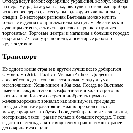
Отсюда везут домой: серебряные украшения, жемчуг, изделия
из перламутра, бамбука и лака, шкатулки и столовые приборы
из красного дерева, аксессуары, одежду из хлопка и льна,
специи. В некоторых регионах Вьетнама можно купить
золотые изделия по привлекательным ценам. Экзотические
сувениры стоят здесь очень дешево, на рынках принято
торговаться. Торговые центры и магазины в больших городах
открыты с 7 часов утра до ночи, а некоторые работают
круглосуточно.
Транспорт
Из одного конца страны в другой лучше всего добираться
самолетами Jetstar Pacific и Vietnam Airlines. До десяти
авиарейсов в день совершается только между двумя
мегаполисами: Хошимином и Ханоем. Поезда во Вьетнаме
имеют высокую степень комфортности и ходят строго по
расписанию. Билеты следует приобретать прямо на
железнодорожных вокзалах как минимум за три дня до
поездки. Близкие расстояния можно преодолевать на
междугородных автобусах. Городской транспорт: велорикши,
моторикши, такси - развит только в больших городах. Такси
ездят по счетчику, а вот с водителями рикш нужно заранее
договариваться о цене.