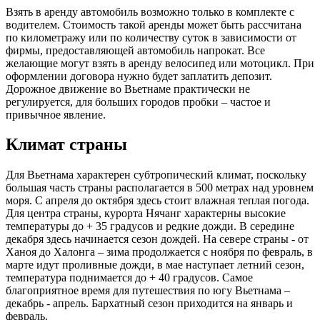
Взять в аренду автомобиль возможно только в комплекте с
водителем. Стоимость такой аренды может быть рассчитана
по километражу или по количеству суток в зависимости от
фирмы, предоставляющей автомобиль напрокат. Все
желающие могут взять в аренду велосипед или мотоцикл. При
оформлении договора нужно будет заплатить депозит.
Дорожное движение во Вьетнаме практически не
регулируется, для больших городов пробки – частое и
привычное явление.
Климат страны
Для Вьетнама характерен субтропический климат, поскольку
большая часть страны располагается в 500 метрах над уровнем
моря. С апреля до октября здесь стоит влажная теплая погода.
Для центра страны, курорта Нячанг характерны высокие
температуры до + 35 градусов и редкие дожди. В середине
декабря здесь начинается сезон дождей. На севере страны - от
Ханоя до Халонга – зима продолжается с ноября по февраль, в
марте идут проливные дожди, в мае наступает летний сезон,
температура поднимается до + 40 градусов. Самое
благоприятное время для путешествия по югу Вьетнама –
декабрь - апрель. Бархатный сезон приходится на январь и
февраль.