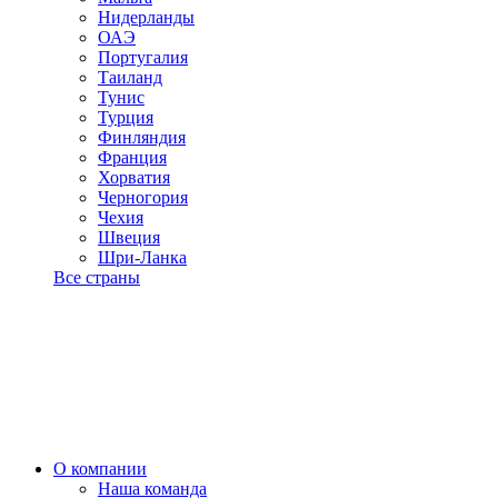
Нидерланды
ОАЭ
Португалия
Таиланд
Тунис
Турция
Финляндия
Франция
Хорватия
Черногория
Чехия
Швеция
Шри-Ланка
Все страны
О компании
Наша команда