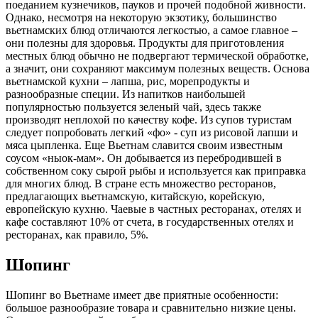
поеданием кузнечиков, пауков и прочей подобной живности.
Однако, несмотря на некоторую экзотику, большинство
вьетнамских блюд отличаются легкостью, а самое главное –
они полезны для здоровья. Продукты для приготовления
местных блюд обычно не подвергают термической обработке,
а значит, они сохраняют максимум полезных веществ. Основа
вьетнамской кухни – лапша, рис, морепродукты и
разнообразные специи. Из напитков наибольшей
популярностью пользуется зеленый чай, здесь также
производят неплохой по качеству кофе. Из супов туристам
следует попробовать легкий «фо» - суп из рисовой лапши и
мяса цыпленка. Еще Вьетнам славится своим известным
соусом «ныок-мам». Он добывается из перебродившей в
собственном соку сырой рыбы и используется как приправка
для многих блюд. В стране есть множество ресторанов,
предлагающих вьетнамскую, китайскую, корейскую,
европейскую кухню. Чаевые в частных ресторанах, отелях и
кафе составляют 10% от счета, в государственных отелях и
ресторанах, как правило, 5%.
Шопинг
Шопинг во Вьетнаме имеет две приятные особенности:
большое разнообразие товара и сравнительно низкие цены.