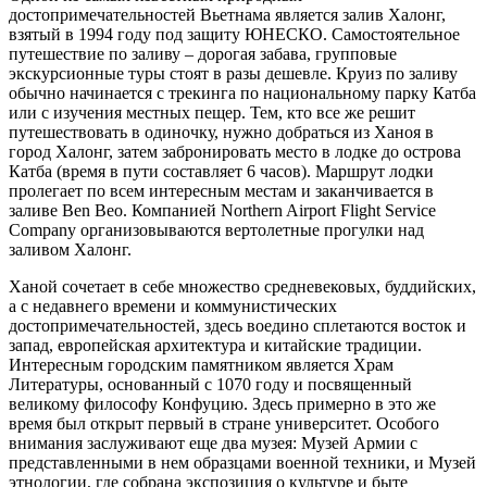
достопримечательностей Вьетнама является залив Халонг,
взятый в 1994 году под защиту ЮНЕСКО. Самостоятельное
путешествие по заливу – дорогая забава, групповые
экскурсионные туры стоят в разы дешевле. Круиз по заливу
обычно начинается с трекинга по национальному парку Катба
или с изучения местных пещер. Тем, кто все же решит
путешествовать в одиночку, нужно добраться из Ханоя в
город Халонг, затем забронировать место в лодке до острова
Катба (время в пути составляет 6 часов). Маршрут лодки
пролегает по всем интересным местам и заканчивается в
заливе Ben Beo. Компанией Northern Airport Flight Service
Company организовываются вертолетные прогулки над
заливом Халонг.
Ханой сочетает в себе множество средневековых, буддийских,
а с недавнего времени и коммунистических
достопримечательностей, здесь воедино сплетаются восток и
запад, европейская архитектура и китайские традиции.
Интересным городским памятником является Храм
Литературы, основанный с 1070 году и посвященный
великому философу Конфуцию. Здесь примерно в это же
время был открыт первый в стране университет. Особого
внимания заслуживают еще два музея: Музей Армии с
представленными в нем образцами военной техники, и Музей
этнологии, где собрана экспозиция о культуре и быте