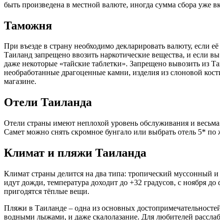
быть произведена в местной валюте, иногда сумма сбора уже вк
Таможня
При въезде в страну необходимо декларировать валюту, если её
Таиланд запрещено ввозить наркотические вещества, и если вы
даже некоторые «тайские таблетки». Запрещено вывозить из Т
необработанные драгоценные камни, изделия из слоновой кост
магазине.
Отели Таиланда
Отели страны имеют неплохой уровень обслуживания и весьма н
Самет можно снять скромное бунгало или выбрать отель 5* по
Климат и пляжи Таиланда
Климат страны делится на два типа: тропический муссонный и т
идут дожди, температура доходит до +32 градусов, с ноября до
пригодятся тёплые вещи.
Пляжи в Таиланде – одна из основных достопримечательностей
водными лыжами, и даже скалолазание. Для любителей расслаб