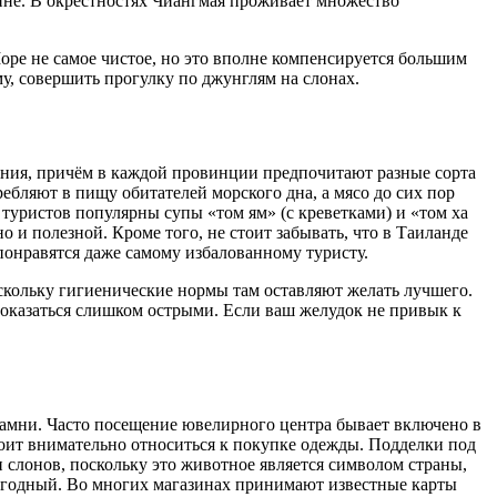
ине. В окрестностях Чиангмая проживает множество
Море не самое чистое, но это вполне компенсируется большим
у, совершить прогулку по джунглям на слонах.
тания, причём в каждой провинции предпочитают разные сорта
бляют в пищу обитателей морского дна, а мясо до сих пор
туристов популярны супы «том ям» (с креветками) и «том ха
о и полезной. Кроме того, не стоит забывать, что в Таиланде
понравятся даже самому избалованному туристу.
скольку гигиенические нормы там оставляют желать лучшего.
показаться слишком острыми. Если ваш желудок не привык к
камни. Часто посещение ювелирного центра бывает включено в
тоит внимательно относиться к покупке одежды. Подделки под
слонов, поскольку это животное является символом страны,
выгодный. Во многих магазинах принимают известные карты