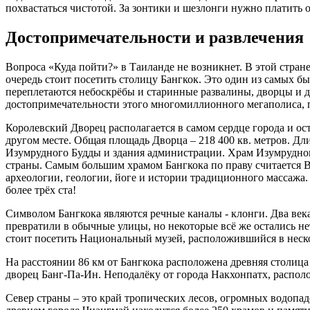
похвастаться чистотой. За зонтики и шезлонги нужно платить 
Достопримечательности и развлечения
Вопроса «Куда пойти?» в Таиланде не возникнет. В этой стране
очередь стоит посетить столицу Бангкок. Это один из самых
переплетаются небоскрёбы и старинные развалины, дворцы и 
достопримечательности этого многомиллионного мегаполиса, п
Королевский Дворец располагается в самом сердце города и ос
другом месте. Общая площадь Дворца – 218 400 кв. метров. Дл
Изумрудного Будды и здания администрации. Храм Изумрудног
страны. Самым большим храмом Бангкока по праву считается В
археологии, геологии, йоге и истории традиционного массажа
более трёх ста!
Символом Бангкока являются речные каналы - клонги. Два века
превратили в обычные улицы, но некоторые всё же остались н
стоит посетить Национальный музей, расположившийся в неско
На расстоянии 86 км от Бангкока расположена древняя столи
дворец Банг-Па-Ин. Неподалёку от города Накхонпатх, располож
Север страны – это край тропических лесов, огромных водопад