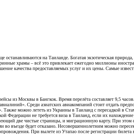
ще останавливаются на Таиланде. Богатая экзотическая природа,
ринные храмы – всё это привлекает ежегодно миллионы иностран
ение качества предоставляемых услуг и их цены. Самые извест
йсы из Москвы в Бангкок. Время перелёта составляет 9,5 часов.
иалиний». Среди азиатских авиакомпаний стоит отдать предпочте
 Также можно лететь из Украины в Таиланд с пересадкой в Стамб
ской Федерации не требуется виза в Таиланд, если их нахождение
меющий две чистые страницы, и миграционную карту. При этом с
и во въезде будет отказано. Несовершеннолетним можно пересек
сопровождения. При вылете из Утапао после регистрации билета