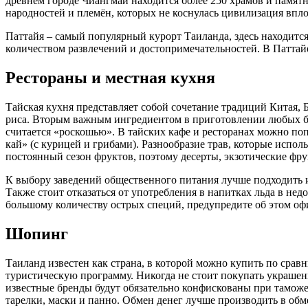
древнем городе Чиангмай находится более 250 храмов и памя
народностей и племён, которых не коснулась цивилизация вплот
Паттайя – самый популярный курорт Таиланда, здесь находится 
количеством развлечений и достопримечательностей. В Паттай
Рестораны и местная кухня
Тайская кухня представляет собой сочетание традиций Китая,
риса. Вторым важным ингредиентом в приготовлении любых блю
считается «роскошью». В тайских кафе и ресторанах можно поп
кай» (с курицей и грибами). Разнообразие трав, которые испол
постоянный сезон фруктов, поэтому десерты, экзотические фру
К выбору заведений общественного питания лучше подходить и
Также стоит отказаться от употребления в напитках льда в не
большому количеству острых специй, предупредите об этом оф
Шопинг
Таиланд известен как страна, в которой можно купить по сра
туристическую программу. Никогда не стоит покупать украшен
известные бренды будут обязательно конфискованы при тамож
тарелки, маски и панно. Обмен денег лучше производить в об