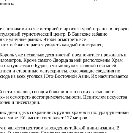
вились.
чет познакомиться с историей и архитектурой страны, в первую
пулярный туристический центр. В Бангкоке забавно
ные уличные рынки. Чтобы осмотреть все
них всё же старается увидеть каждый иностранец.
о Король уже несколько десятилетий предпочитает проживать в
 километров. Кроме самого Дворца за ней расположены Храм
 и статую самого Будды, считающуюся главной святыней
осписи и старинные манускрипты, содержащие сведения по
 сюда из всех уголков Юго-Восточной Азии. Их насчитывается
й сети каналов, сегодня большинство из них засыпали и
х» и осмотреть достопримечательности. Ценителям искусства
бочек и инсектарий.
шних дней здесь сохранились руины храмов и полуразрушенный
 в мире. Её высота составляет 127 метров.
тя и является центром зарождения тайской цивилизации. В