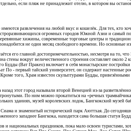
отдельно, если пляж не принадлежит отелю, в котором вы остано
 имеются развлечения на любой вкус и кошелёк. Для тех, кто хо
 быстроразвивающихся огромных городов Южной Азии и самый по
деревянные хижины, современные торговые центры и традицион
онадобится не один месяц свободного времени. Но основные из 
таётся его главной достопримечательностью, несмотря на то, чт
ина стены вокруг величественного строения составляет около 2
о Будды (Ват Пракео) включает в себя монастырские постройки
ат По - первый тайский университет, он содержит настенные р
. Кроме того, Храм известен скульптурами Будды, привезёнными
 назад этот город называли второй Венецией из-за разветвлённо
етронутыми. По ним можно прокатиться на «речных трамвайчика
льких зданиях, музей королевских лодок, Бангкокский музей ба
ца Сиама и знаменитый исторический парк Аюттхая. До сегодня
енного западнее Бангкока, находится сама большая статуя Будды
ов и национальных праздников, пока мало освоен туристами, хо