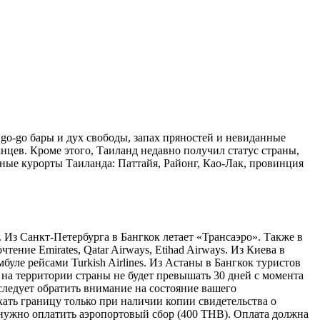
 go-go бары и дух свободы, запах пряностей и невиданные
цев. Кроме этого, Таиланд недавно получил статус страны,
ные курорты Таиланда: Паттайя, Районг, Као-Лак, провинция
 Из Санкт-Петербурга в Бангкок летает «Трансаэро». Также в
ние Emirates, Qatar Airways, Etihad Airways. Из Киева в
уле рейсами Turkish Airlines. Из Астаны в Бангкок туристов
 на территории страны не будет превышать 30 дней с момента
ледует обратить внимание на состояние вашего
ать границу только при наличии копии свидетельства о
 нужно оплатить аэропортовый сбор (400 ТНВ). Оплата должна