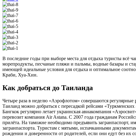
В последние годы при выборе места для отдыха туристы всё ча
морепродукты, песчаные пляжи и пальмы, водные базары и ста
имеющей идеальные условия для отдыха и оптимальное соотнош
Краби, Хуа-Хин.
Как добраться до Таиланда
Четыре раза в неделю «Аэрофлотом» совершаются регулярные ре
Таиланд можно добраться с пересадкой рейсами «Туркменских ав
Бангкок регулярно летает украинская авиакомпания «Аэросвит».
перевозит компания Air Astana. С 2007 года гражданам Россий
прилёта. На таможне необходимо предъявить загранпаспорт, и
загранпаспорта. Туристам с мятыми, испачканными документам
рождении и доверенности от родителей, если они едут без их 