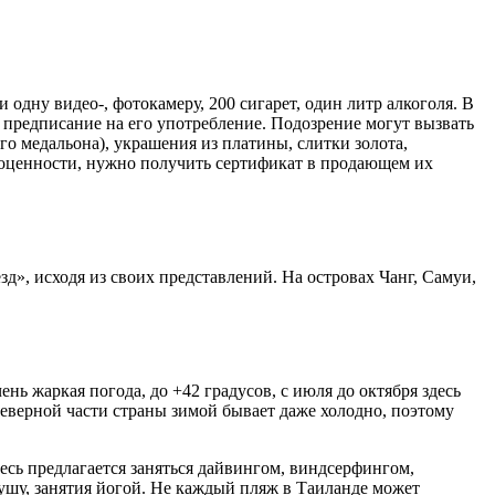
одну видео-, фотокамеру, 200 сигарет, один литр алкоголя. В
 предписание на его употребление. Подозрение могут вызвать
о медальона), украшения из платины, слитки золота,
гоценности, нужно получить сертификат в продающем их
», исходя из своих представлений. На островах Чанг, Самуи,
нь жаркая погода, до +42 градусов, с июля до октября здесь
 северной части страны зимой бывает даже холодно, поэтому
сь предлагается заняться дайвингом, виндсерфингом,
ушу, занятия йогой. Не каждый пляж в Таиланде может