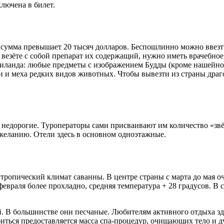
лючена в билет.
 сумма превышает 20 тысяч долларов. Беспошлинно можно ввезти 
 везёте с собой препарат их содержащий, нужно иметь врачебное
аиланда: любые предметы с изображением Будды (кроме нашейног
и и меха редких видов животных. Чтобы вывезти из страны дра
едорогие. Туроператоры сами присваивают им количество «звёзд
 желанию. Отели здесь в основном одноэтажные.
ропический климат саванны. В центре страны с марта до мая оче
 февраля более прохладно, средняя температура + 28 градусов. В
. В большинстве они песчаные. Любителям активного отдыха зде
иться предоставляется масса спа-процедур, очищающих тело и д