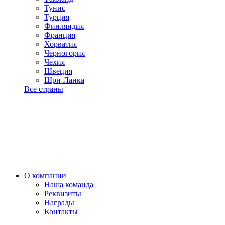
Тунис
Турция
Финляндия
Франция
Хорватия
Черногория
Чехия
Швеция
Шри-Ланка
Все страны
О компании
Наша команда
Реквизиты
Награды
Контакты