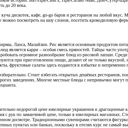
тников истории: Ват-Пра-Сингх, Пра-Сатанг-Ман, Дои-Сутер-Шр
ь до 20 века.
куча дискотек, кафе, go-go баров и ресторанов на любой вкус. 
е можно посмотреть на шоу слонов, посетить крокодиловую ферм
 Бирмы, Лаоса, Малайзии. Рис является основным продуктом пи
д является карри – особая смесь пряностей. Тайцы часто употре
робовать огромное разнообразие блюд из рисовой лапши. Среди 
ьзуются при приготовлении пищи, делают её не только вкусной, н
кты, фруктовые салаты здесь подаются в избытке и непременно 
збирательно. Стоит избегать открытых дешёвых ресторанов, по
дорогих заведениях. Многие местные блюда с непривычки могут 
ицианта.
внительно недорогой цене ювелирные украшения и драгоценные 
ия с рук по заманчивой цене, только в ювелирных магазинах. С
енном досмотре. Традиционными сувенирами считаются фигурки 
менных пунктах или банках, поскольку в отелях курс не самый 