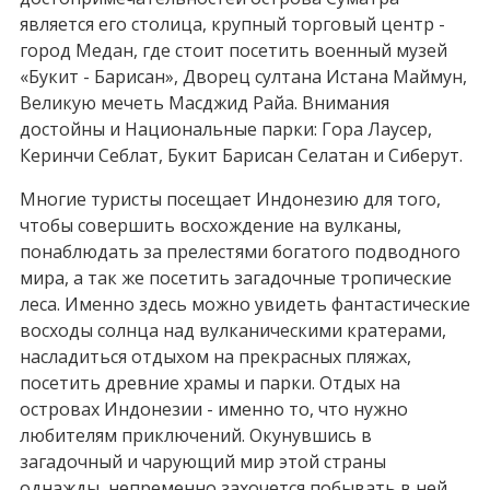
является его столица, крупный торговый центр -
город Медан, где стоит посетить военный музей
«Букит - Барисан», Дворец султана Истана Маймун,
Великую мечеть Масджид Райа. Внимания
достойны и Национальные парки: Гора Лаусер,
Керинчи Себлат, Букит Барисан Селатан и Сиберут.
Многие туристы посещает Индонезию для того,
чтобы совершить восхождение на вулканы,
понаблюдать за прелестями богатого подводного
мира, а так же посетить загадочные тропические
леса. Именно здесь можно увидеть фантастические
восходы солнца над вулканическими кратерами,
насладиться отдыхом на прекрасных пляжах,
посетить древние храмы и парки. Отдых на
островах Индонезии - именно то, что нужно
любителям приключений. Окунувшись в
загадочный и чарующий мир этой страны
однажды, непременно захочется побывать в ней