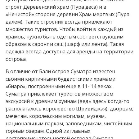
строят Деревенский храм (Пура деса) и в
«Нечистой» стороне деревни Храм мертвых (Пура
далем). Такие строения всегда привлекают
множество туристов. Чтобы войти в каждый из
храмов, нужно быть одетым соответствующим
образом в саронг и саш (шарф или лента). Такая
одежда всегда доступна для аренды на территории
острова.
В отличие от Бали остров Суматра известен
своими кирпичными буддистскими храмами
«биаро», построенными еще в 11- 14 веках.
Суматра привлекает туристов множеством
экскурсий к древним руинам (ведь здесь когда-то
располагалось королевство Шривиджая), дворцам,
мечетям, королевским могилам, музеям,
национальным паркам, заповедникам, чистейшим
горным озерам. Одной из главных
достопримечательностей острова Суматра